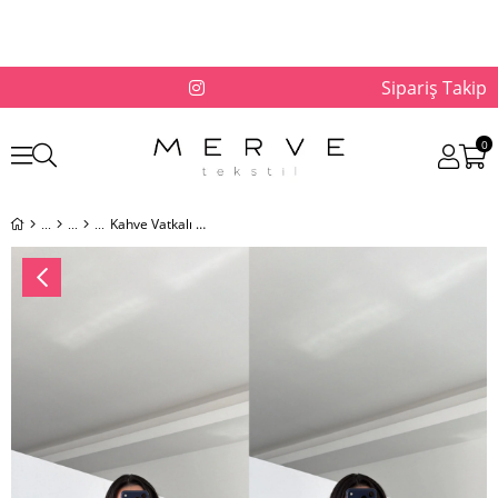
Sipariş Takip
0
Kahve Vatkalı Basic Yaka Tshirt