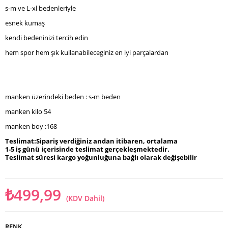
s-m ve L-xl bedenleriyle
esnek kumaş
kendi bedeninizi tercih edin
hem spor hem şık kullanabileceginiz en iyi parçalardan
manken üzerindeki beden : s-m beden
manken kilo 54
manken boy :168
Teslimat:Sipariş verdiğiniz andan itibaren, ortalama
1-5 iş günü içerisinde teslimat gerçekleşmektedir.
Teslimat süresi kargo yoğunluğuna bağlı olarak değişebilir
₺499,99
(KDV Dahil)
RENK