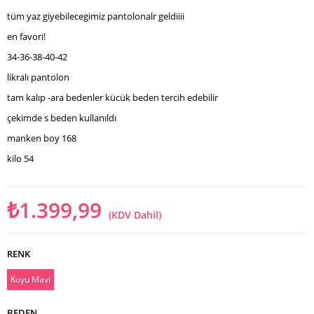
tüm yaz giyebilecegimiz pantolonalr geldiiii
en favori!
34-36-38-40-42
likralı pantolon
tam kalıp -ara bedenler kücük beden tercih edebilir
çekimde s beden kullanıldı
manken boy 168
kilo 54
₺1.399,99
(KDV Dahil)
RENK
Koyu Mavi
BEDEN