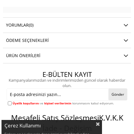
YORUMLAR
(0)
ÖDEME SEÇENEKLERI
ÜRÜN ÖNERILERI
E-BÜLTEN KAYIT
Kampanyalarımızdan ve indirimlerimizden güncel olarak haberdar
olun.
Gönder
Üyelik koşullarını
ve
kişisel verilerimin
korunmasını kabul ediyorum.
Mesafeli Satış Sözleşmesi
K.V.K.K
Çerez Kullanımı
İade - Değişim