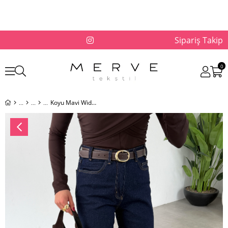
Sipariş Takip
0
Koyu Mavi Wideleg Likralı Kemerli Pantolon